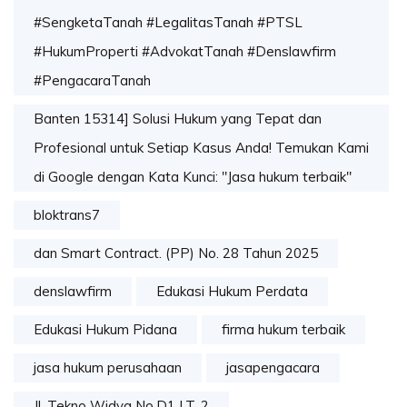
#SengketaTanah #LegalitasTanah #PTSL
#HukumProperti #AdvokatTanah #Denslawfirm
#PengacaraTanah
Banten 15314] Solusi Hukum yang Tepat dan
Profesional untuk Setiap Kasus Anda! Temukan Kami
di Google dengan Kata Kunci: "Jasa hukum terbaik"
bloktrans7
dan Smart Contract. (PP) No. 28 Tahun 2025
denslawfirm
Edukasi Hukum Perdata
Edukasi Hukum Pidana
firma hukum terbaik
jasa hukum perusahaan
jasapengacara
Jl. Tekno Widya No.D1 LT. 2