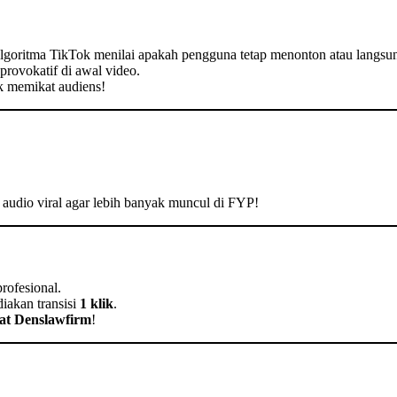
algoritma TikTok menilai apakah pengguna tetap menonton atau langsun
 provokatif di awal video.
uk memikat audiens!
audio viral agar lebih banyak muncul di FYP!
profesional.
iakan transisi
1 klik
.
at Denslawfirm
!