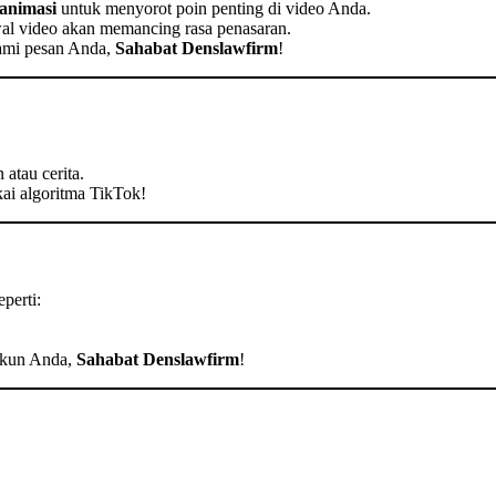
 animasi
untuk menyorot poin penting di video Anda.
al video akan memancing rasa penasaran.
ami pesan Anda,
Sahabat Denslawfirm
!
atau cerita.
kai algoritma TikTok!
perti:
 akun Anda,
Sahabat Denslawfirm
!