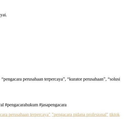
yai.
 “pengacara perusahaan terpercaya”, “kurator perusahaan”, “solusi
ral #pengacarahukum #jasapengacara
cara perusahaan terpercaya"
"pengacara pidana profesional"
tiktok