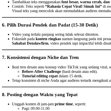
Tambahkan teks menggunakan
font besar, warna cerah, dan
Contoh: Teks seperti
“Rahasia Cepat Viral! Simak Ini”
di aw
Visual teks yang mencolok akan memudahkan audiens memah
6. Pilih Durasi Pendek dan Padat (15-30 Detik)
Video yang terlalu panjang sering tidak selesai ditonton.
Fokuslah pada
konten ringkas
namun langsung pada inti pesan 
Sahabat Denslawfirm
, video pendek tapi impactful lebih disu
7. Konsistensi dengan Niche dan Tren
Ikuti tren desain atau konsep video TikTok yang sedang viral, se
Before-After Challenge
(hasil desain atau edit).
Tutorial editing cepat
dalam 15 detik.
Tetap konsisten di niche Anda agar audiens tertarik mengikuti
8. Posting dengan Waktu yang Tepat
Unggah konten di jam-jam
prime time
, seperti:
Pagi: 09.00-11.00