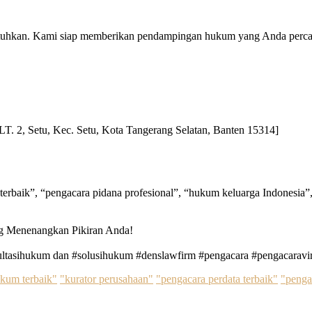
utuhkan. Kami siap memberikan pendampingan hukum yang Anda perca
T. 2, Setu, Kec. Setu, Kota Tangerang Selatan, Banten 15314]
terbaik”, “pengacara pidana profesional”, “hukum keluarga Indonesia”,
g Menenangkan Pikiran Anda!
tasihukum dan #solusihukum #denslawfirm #pengacara #pengacaravi
ukum terbaik"
"kurator perusahaan"
"pengacara perdata terbaik"
"penga