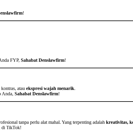
enslawfirm
!
o Anda FYP,
Sahabat Denslawfirm
!
 kontras, atau
ekspresi wajah menarik
.
o Anda,
Sahabat Denslawfirm
!
ofesional tanpa perlu alat mahal. Yang terpenting adalah
kreativitas, 
 di TikTok!