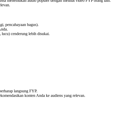
bisa menemukan audio populer dengan melihat video FYP orang lain.
elevan.
nggi, pencahayaan bagus).
Anda.
, lucu) cenderung lebih disukai.
 berharap langsung FYP.
rekomendasikan konten Anda ke audiens yang relevan.