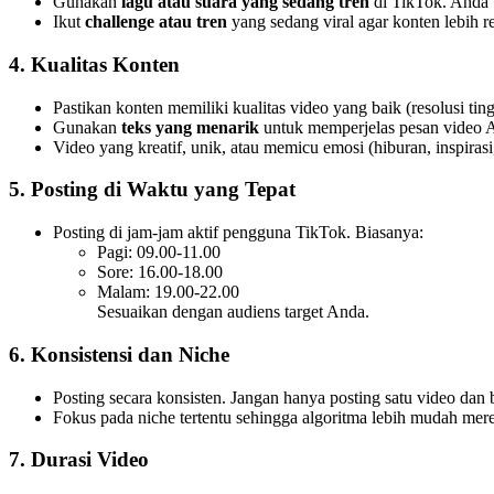
Gunakan
lagu atau suara yang sedang tren
di TikTok. Anda 
Ikut
challenge atau tren
yang sedang viral agar konten lebih r
4. Kualitas Konten
Pastikan konten memiliki kualitas video yang baik (resolusi ti
Gunakan
teks yang menarik
untuk memperjelas pesan video 
Video yang kreatif, unik, atau memicu emosi (hiburan, inspirasi
5. Posting di Waktu yang Tepat
Posting di jam-jam aktif pengguna TikTok. Biasanya:
Pagi: 09.00-11.00
Sore: 16.00-18.00
Malam: 19.00-22.00
Sesuaikan dengan audiens target Anda.
6. Konsistensi dan Niche
Posting secara konsisten. Jangan hanya posting satu video dan
Fokus pada niche tertentu sehingga algoritma lebih mudah me
7. Durasi Video