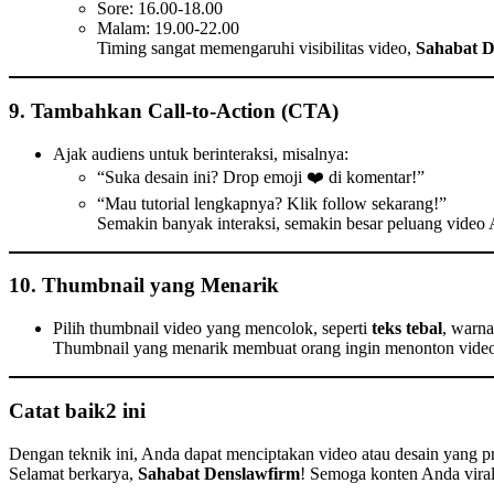
Sore: 16.00-18.00
Malam: 19.00-22.00
Timing sangat memengaruhi visibilitas video,
Sahabat D
9. Tambahkan Call-to-Action (CTA)
Ajak audiens untuk berinteraksi, misalnya:
“Suka desain ini? Drop emoji ❤️ di komentar!”
“Mau tutorial lengkapnya? Klik follow sekarang!”
Semakin banyak interaksi, semakin besar peluang vide
10. Thumbnail yang Menarik
Pilih thumbnail video yang mencolok, seperti
teks tebal
, warna
Thumbnail yang menarik membuat orang ingin menonton vide
C
atat baik2 ini
Dengan teknik ini, Anda dapat menciptakan video atau desain yang pr
Selamat berkarya,
Sahabat Denslawfirm
! Semoga konten Anda viral