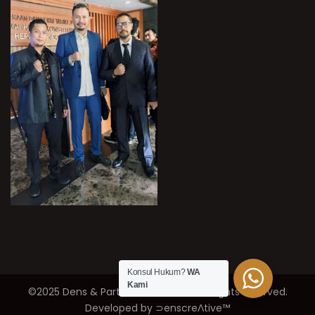
Konsul Hukum?
WA
Kami
©2025 Dens & Partner’s Law Firm / All rights reserved.
Developed by ⊃enscreΛtive™