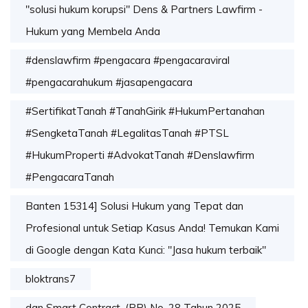
"solusi hukum korupsi" Dens & Partners Lawfirm -
Hukum yang Membela Anda
#denslawfirm #pengacara #pengacaraviral
#pengacarahukum #jasapengacara
#SertifikatTanah #TanahGirik #HukumPertanahan
#SengketaTanah #LegalitasTanah #PTSL
#HukumProperti #AdvokatTanah #Denslawfirm
#PengacaraTanah
Banten 15314] Solusi Hukum yang Tepat dan
Profesional untuk Setiap Kasus Anda! Temukan Kami
di Google dengan Kata Kunci: "Jasa hukum terbaik"
bloktrans7
dan Smart Contract. (PP) No. 28 Tahun 2025