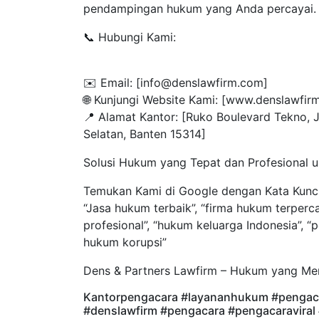
pendampingan hukum yang Anda percayai.
📞 Hubungi Kami:
✉️ Email: [info@denslawfirm.com]
🌐 Kunjungi Website Kami: [www.denslawfir
📍 Alamat Kantor: [Ruko Boulevard Tekno, J
Selatan, Banten 15314]
Solusi Hukum yang Tepat dan Profesional u
Temukan Kami di Google dengan Kata Kunci
“Jasa hukum terbaik”, “firma hukum terperc
profesional”, “hukum keluarga Indonesia”, “
hukum korupsi”
Dens & Partners Lawfirm – Hukum yang Me
Kantorpengacara #layananhukum #pengac
#denslawfirm #pengacara #pengacaravira