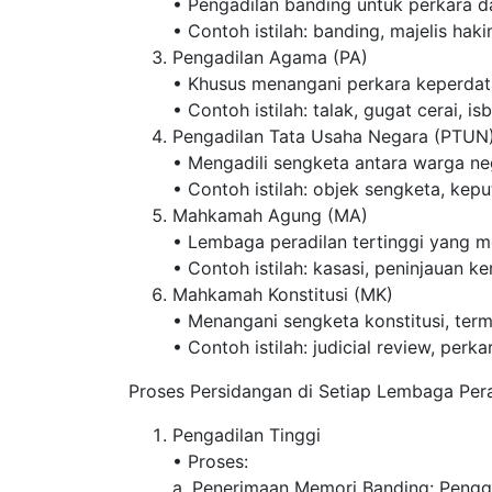
• Pengadilan banding untuk perkara da
• Contoh istilah: banding, majelis hak
Pengadilan Agama (PA)
• Khusus menangani perkara keperdataa
• Contoh istilah: talak, gugat cerai, is
Pengadilan Tata Usaha Negara (PTUN
• Mengadili sengketa antara warga n
• Contoh istilah: objek sengketa, kep
Mahkamah Agung (MA)
• Lembaga peradilan tertinggi yang m
• Contoh istilah: kasasi, peninjauan ke
Mahkamah Konstitusi (MK)
• Menangani sengketa konstitusi, term
• Contoh istilah: judicial review, perk
Proses Persidangan di Setiap Lembaga Pera
Pengadilan Tinggi
• Proses:
a. Penerimaan Memori Banding: Peng