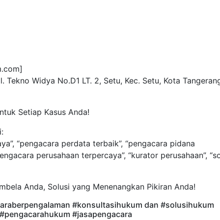
m.com]
l. Tekno Widya No.D1 LT. 2, Setu, Kec. Setu, Kota Tangeran
ntuk Setiap Kasus Anda!
:
aya”, “pengacara perdata terbaik”, “pengacara pidana
pengacara perusahaan terpercaya”, “kurator perusahaan”, “so
mbela Anda, Solusi yang Menenangkan Pikiran Anda!
araberpengalaman #konsultasihukum dan #solusihukum
l #pengacarahukum #jasapengacara