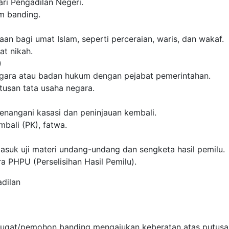
ri Pengadilan Negeri.
im banding.
n bagi umat Islam, seperti perceraian, waris, dan wakaf.
bat nikah.
)
egara atau badan hukum dengan pejabat pemerintahan.
utusan tata usaha negara.
enangani kasasi dan peninjauan kembali.
mbali (PK), fatwa.
asuk uji materi undang-undang dan sengketa hasil pemilu.
ara PHPU (Perselisihan Hasil Pemilu).
dilan
gugat/pemohon banding mengajukan keberatan atas putusa