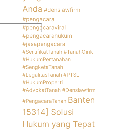
Anda
#denslawfirm
#pengacara
#pengacaraviral
#pengacarahukum
#jasapengacara
#SertifikatTanah #TanahGirik
#HukumPertanahan
#SengketaTanah
#LegalitasTanah #PTSL
#HukumProperti
#AdvokatTanah #Denslawfirm
Banten
#PengacaraTanah
15314] Solusi
Hukum yang Tepat