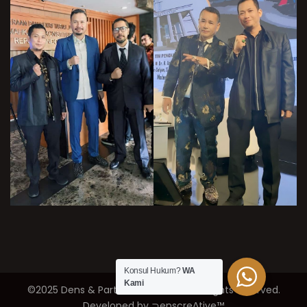
Konsul Hukum?
WA
Kami
©2025 Dens & Partner’s Law Firm / All rights reserved.
Developed by ⊃enscreΛtive™